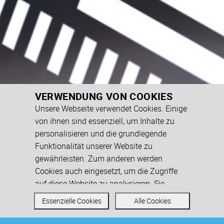
Unsere Webseite verwendet Cookies. Einige
von ihnen sind essenziell, um Inhalte zu
personalisieren und die grundlegende
Funktionalität unserer Website zu
gewährleisten. Zum anderen werden
Cookies auch eingesetzt, um die Zugriffe
auf diese Website zu analysieren. Sie
können den Einsatz von allen, inkl. der nicht
Essenzielle Cookies
Alle Cookies
notwendigen Cookies akzeptieren oder
auch nur auf essenzielle Cookies
beschränken. Weitere Informationen zu
Neben umfangreichen Marktstudien
Cookies auf dieser Website finden Sie in
veröffentlicht das Center for Real Estate
unseren
Datenschutzhinweisen
.
Studies (CRES) regelmäßig
Einzelstudien zu spezifischen
Fragestellungen der
Immobilienwirtschaft
. Diese Analysen