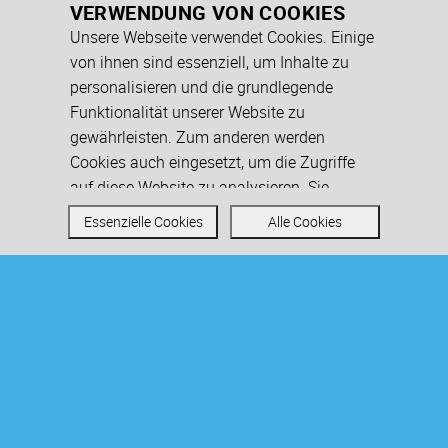
VERWENDUNG VON COOKIES
Unsere Webseite verwendet Cookies. Einige
von ihnen sind essenziell, um Inhalte zu
personalisieren und die grundlegende
Funktionalität unserer Website zu
gewährleisten. Zum anderen werden
Cookies auch eingesetzt, um die Zugriffe
auf diese Website zu analysieren. Sie
können den Einsatz von allen, inkl. der nicht
Essenzielle Cookies
Alle Cookies
notwendigen Cookies akzeptieren oder
auch nur auf essenzielle Cookies
beschränken. Weitere Informationen zu
DER DIGITALE NACHWEIS FÜR IHRE
Cookies auf dieser Website finden Sie in
AKADEMISCHEN QUALIFIKATIONEN
unseren
Datenschutzhinweisen
.
Ihre akademische Qualifikation ist ein
entscheidender Baustein für Ihre
Karriere und mit den neuen digitalen