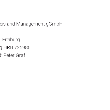
einbeis and Management gGmbH
: Freiburg
urg HRB 725986
 Peter Graf