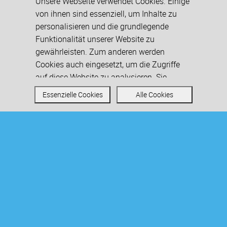
Unsere Webseite verwendet Cookies. Einige
von ihnen sind essenziell, um Inhalte zu
personalisieren und die grundlegende
Funktionalität unserer Website zu
gewährleisten. Zum anderen werden
Cookies auch eingesetzt, um die Zugriffe
auf diese Website zu analysieren. Sie
können den Einsatz von allen, inkl. der nicht
Essenzielle Cookies
Alle Cookies
notwendigen Cookies akzeptieren oder
auch nur auf essenzielle Cookies
beschränken. Weitere Informationen zu
Cookies auf dieser Website finden Sie in
Das brauchen Sie für ein Studium bei
unseren
Datenschutzhinweisen
.
uns
Zulassungsvoraussetzun
gen
Um sich als Berufseinsteiger*in für